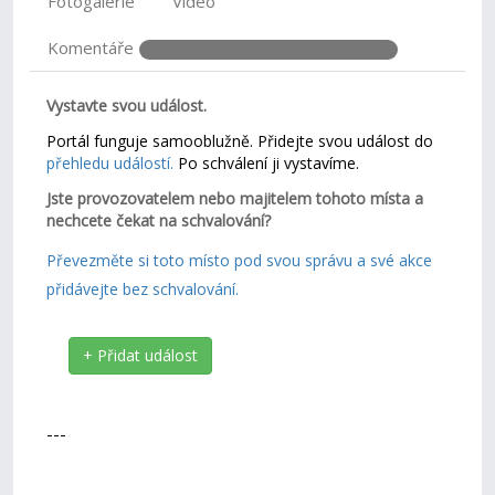
Fotogalerie
Video
Komentáře
Vystavte svou událost.
Portál funguje samooblužně. Přidejte svou událost do
přehledu událostí.
Po schválení ji vystavíme.
Jste provozovatelem nebo majitelem tohoto místa a
nechcete čekat na schvalování?
Převezměte si toto místo pod svou správu a své akce
přidávejte bez schvalování.
+ Přidat událost
---