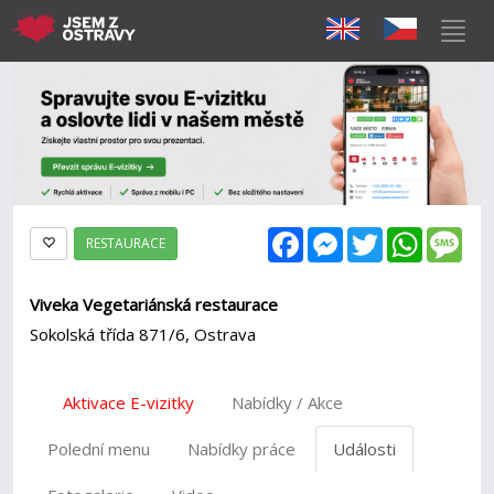
Facebook
Messenger
Twitter
WhatsAp
Mes
RESTAURACE
Viveka Vegetariánská restaurace
Sokolská třída 871/6, Ostrava
Aktivace E-vizitky
Nabídky / Akce
Polední menu
Nabídky práce
Události