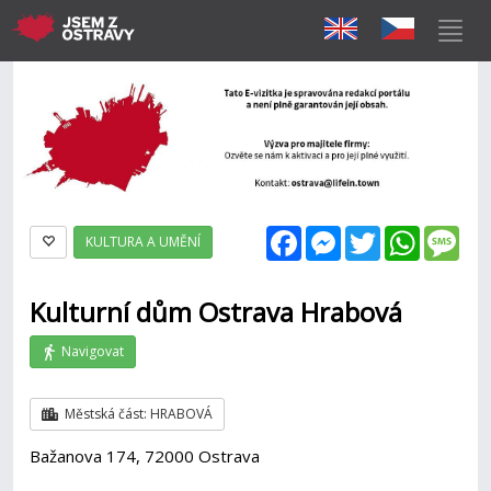
Facebook
Messenger
Twitter
WhatsAp
Mes
KULTURA A UMĚNÍ
Kulturní dům Ostrava Hrabová
Navigovat
Městská část: HRABOVÁ
Bažanova 174, 72000 Ostrava