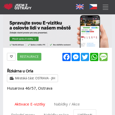
Facebook
Messenger
Twitter
WhatsAp
Mes
RESTAURACE
Řízkárna u Orla
Městská část: OSTRAVA - JIH
Husarova 46/57, Ostrava
Aktivace E-vizitky
Nabídky / Akce
Polední menu
Nabídky práce
Události