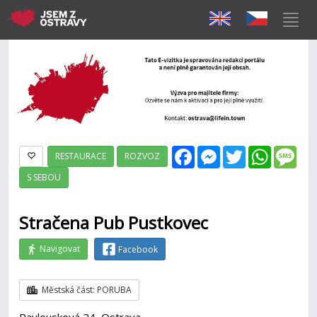
Facebook
Messenger
Twitter
WhatsAp
Mes
RESTAURACE
ROZVOZ
S SEBOU
Stračena Pub Pustkovec
Navigovat
Facebook
Městská část: PORUBA