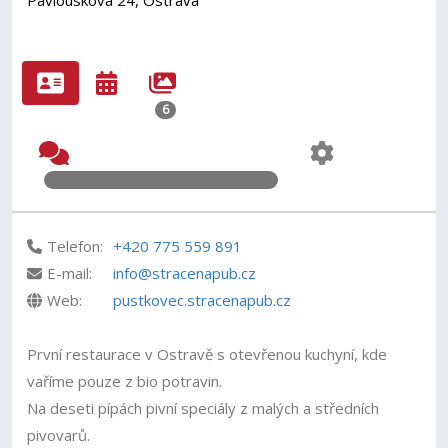
Pavlousková 24, Ostrava
6
Telefon:
+420 775 559 891
E-mail:
info@stracenapub.cz
Web:
pustkovec.stracenapub.cz
První restaurace v Ostravě s otevřenou kuchyní, kde
vaříme pouze z bio potravin.
Na deseti pípách pivní speciály z malých a středních
pivovarů.