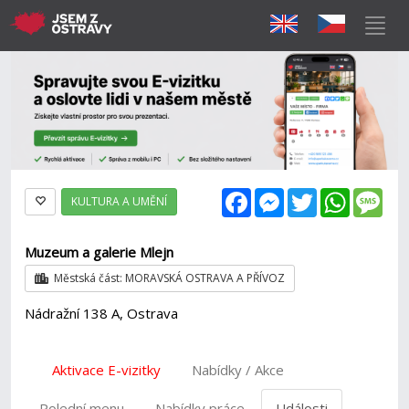
Facebook
Messenger
Twitter
WhatsAp
Mes
KULTURA A UMĚNÍ
Muzeum a galerie Mlejn
Městská část: MORAVSKÁ OSTRAVA A PŘÍVOZ
Nádražní 138 A, Ostrava
Aktivace E-vizitky
Nabídky / Akce
Polední menu
Nabídky práce
Události