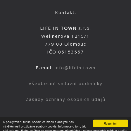
Kontakt:
LIFE IN TOWN
s.r.o.
Wellnerova 1215/1
779 00 Olomouc
IČO 05153557
E-mail:
info@lifein.town
Všeobecné smluvní podmínky
Zásady ochrany osobních údajů
K poskytování funkcí sociálních médií a analýze naší
Rozumím!
Nahoru
návštěvnosti využíváme soubory cookie. Informace o tom, jak
náš web používáte, sdílíme se svými partnery působícími v oblasti sociálních médií a analýz.