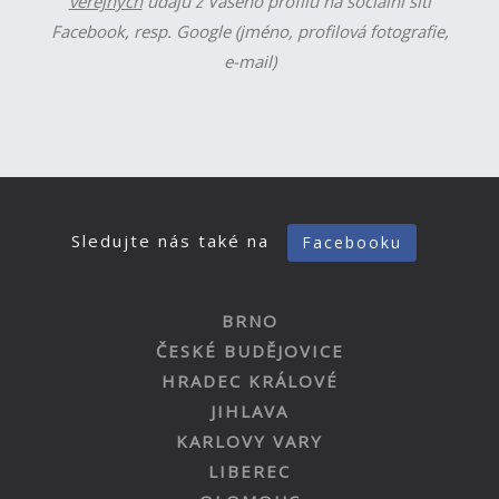
veřejných
údajů z Vašeho profilu na sociální síti
Facebook, resp. Google (jméno, profilová fotografie,
e-mail)
Sledujte nás také na
Facebooku
BRNO
ČESKÉ BUDĚJOVICE
HRADEC KRÁLOVÉ
JIHLAVA
KARLOVY VARY
LIBEREC