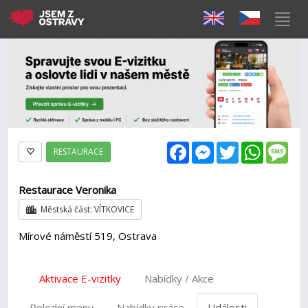
Facebook
Messenger
Twitter
WhatsAp
Mes
RESTAURACE
Restaurace Veronika
Městská část: VÍTKOVICE
Mírové náměstí 519, Ostrava
Aktivace E-vizitky
Nabídky / Akce
Polední menu
Nabídky práce
Události