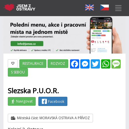
Facebook
Messenger
Twitter
WhatsAp
Mes
RESTAURACE
ROZVOZ
S SEBOU
Slezska P.U.O.R.
Navigovat
Facebook
Městská část: MORAVSKÁ OSTRAVA A PŘÍVOZ