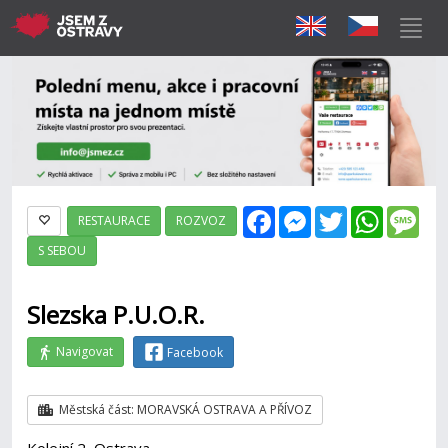
Facebook
Messenger
Twitter
WhatsAp
Mes
RESTAURACE
ROZVOZ
S SEBOU
Slezska P.U.O.R.
Navigovat
Facebook
Městská část: MORAVSKÁ OSTRAVA A PŘÍVOZ