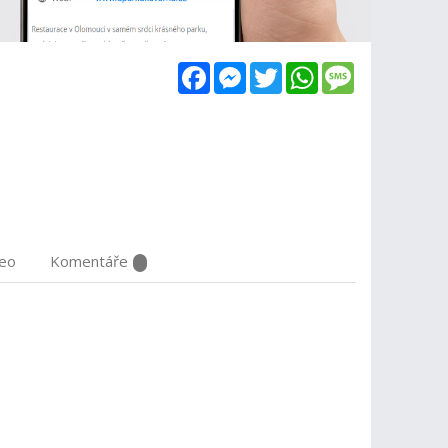
Facebook
Messenger
Twitter
WhatsApp
Message
deo
Komentáře