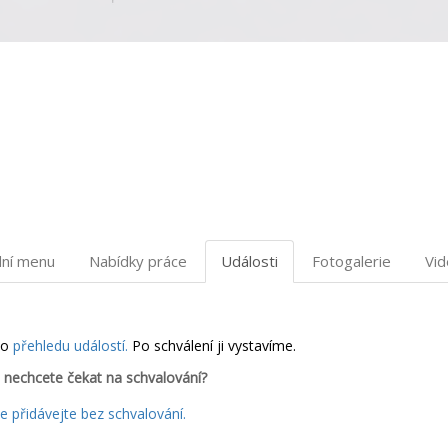
dní menu
Nabídky práce
Události
Fotogalerie
Vi
do
přehledu událostí.
Po schválení ji vystavíme.
 nechcete čekat na schvalování?
 přidávejte bez schvalování.