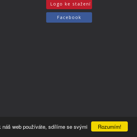
Logo ke stažení
Facebook
Rozumím!
k náš web používáte, sdílíme se svými