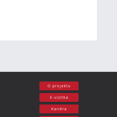
O projektu
E-vizitka
Kariéra