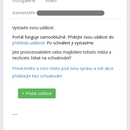
Fotogalerie
Video
Komentáře
Vystavte svou událost.
Portál funguje samooblužně. Přidejte svou událost do
přehledu událostí.
Po schválení ji vystavíme.
Jste provozovatelem nebo majitelem tohoto místa a
nechcete čekat na schvalování?
Převezměte si toto místo pod svou správu a své akce
přidávejte bez schvalování.
+ Přidat událost
---