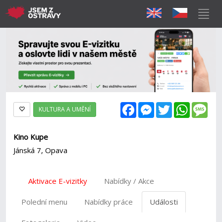
Facebook
Messenger
Twitter
WhatsAp
Mes
KULTURA A UMĚNÍ
Kino Kupe
Jánská 7, Opava
Aktivace E-vizitky
Nabídky / Akce
Polední menu
Nabídky práce
Události