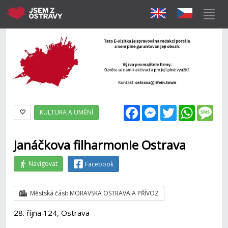
Facebook
Messenger
Twitter
WhatsAp
Mes
KULTURA A UMĚNÍ
Janáčkova filharmonie Ostrava
Navigovat
Facebook
Městská část: MORAVSKÁ OSTRAVA A PŘÍVOZ
28. října 124, Ostrava