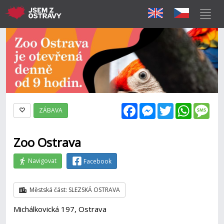
Facebook
Messenger
Twitter
WhatsAp
Mes
ZÁBAVA
Zoo Ostrava
Navigovat
Facebook
Městská část: SLEZSKÁ OSTRAVA
Michálkovická 197, Ostrava