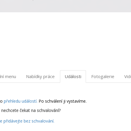
dní menu
Nabídky práce
Události
Fotogalerie
Vi
do
přehledu událostí.
Po schválení ji vystavíme.
 nechcete čekat na schvalování?
 přidávejte bez schvalování.