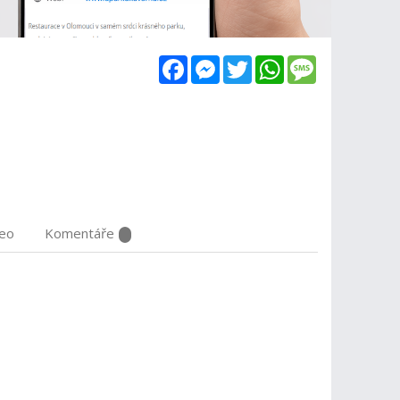
Facebook
Messenger
Twitter
WhatsApp
Message
deo
Komentáře