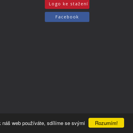
Logo ke stažení
Facebook
Rozumím!
k náš web používáte, sdílíme se svými