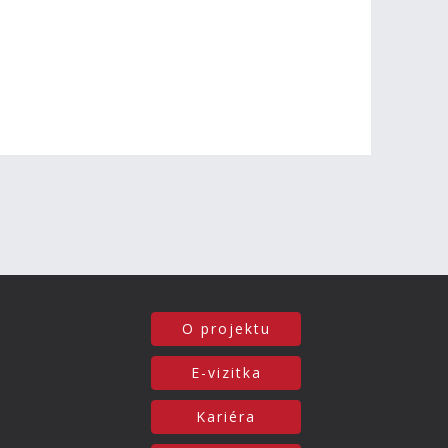
O projektu
E-vizitka
Kariéra