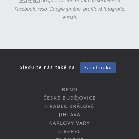
veřejných
údajů z Vašeho profilu na sociální síti
Facebook, resp. Google (jméno, profilová fotografie,
e-mail)
Sledujte nás také na
Facebooku
BRNO
ČESKÉ BUDĚJOVICE
HRADEC KRÁLOVÉ
JIHLAVA
KARLOVY VARY
LIBEREC