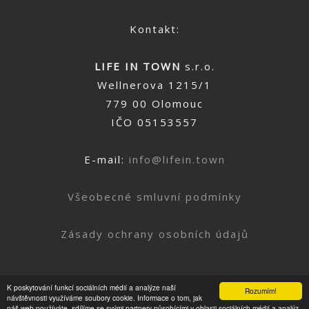
Kontakt:
LIFE IN TOWN
s.r.o.
Wellnerova 1215/1
779 00 Olomouc
IČO 05153557
E-mail:
info@lifein.town
Všeobecné smluvní podmínky
Zásady ochrany osobních údajů
K poskytování funkcí sociálních médií a analýze naší
Rozumím!
Nahoru
návštěvnosti využíváme soubory cookie. Informace o tom, jak
náš web používáte, sdílíme se svými partnery působícími v oblasti sociálních médií a analýz.