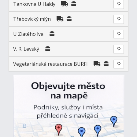
Tankovna U Haldy
Třebovický mlýn
U Zlatého lva
V. R. Levský
Vegetariánská restaurace BURFI