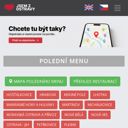
POLEDNÍ MENU
MAPA POLEDNÍHO MENU
PŘEHLED RESTAURACÍ
HOŠŤÁLKOVICE
HRABOVÁ
KRÁSNÉ POLE
LHOTKA
MARIÁNSKÉ HORY A HULVÁKY
MARTINOV
MICHÁLKOVICE
MORAVSKÁ OSTRAVA A PŘÍVOZ
NOVÁ BĚLÁ
NOVÁ VES
OSTRAVA - JIH
PETŘKOVICE
PLESNÁ