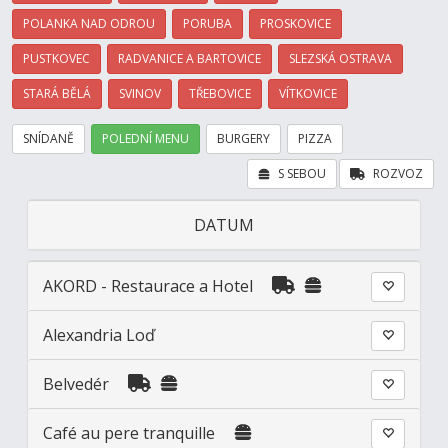
POLANKA NAD ODROU
PORUBA
PROSKOVICE
PUSTKOVEC
RADVANICE A BARTOVICE
SLEZSKÁ OSTRAVA
STARÁ BĚLÁ
SVINOV
TŘEBOVICE
VÍTKOVICE
SNÍDANĚ
POLEDNÍ MENU
BURGERY
PIZZA
S SEBOU
ROZVOZ
DATUM
AKORD - Restaurace a Hotel
Alexandria Loď
Belvedér
Café au pere tranquille