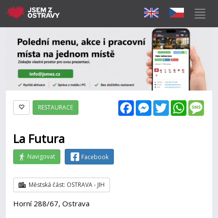
Facebook
Messenger
Twitter
WhatsAp
Mes
RESTAURACE
La Futura
Navigovat
Facebook
Městská část: OSTRAVA - JIH
Horní 288/67, Ostrava