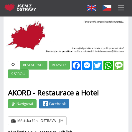
Facebook
Messenger
Twitter
WhatsAp
Mes
RESTAURACE
ROZVOZ
S SEBOU
AKORD - Restaurace a Hotel
Navigovat
Facebook
Městská část: OSTRAVA - JIH