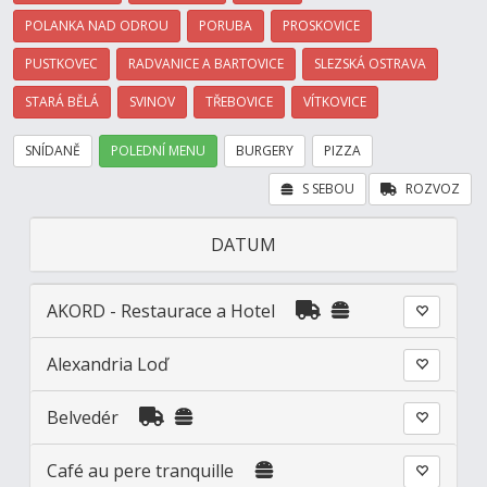
POLANKA NAD ODROU
PORUBA
PROSKOVICE
PUSTKOVEC
RADVANICE A BARTOVICE
SLEZSKÁ OSTRAVA
STARÁ BĚLÁ
SVINOV
TŘEBOVICE
VÍTKOVICE
SNÍDANĚ
POLEDNÍ MENU
BURGERY
PIZZA
S SEBOU
ROZVOZ
DATUM
AKORD - Restaurace a Hotel
Alexandria Loď
Belvedér
Café au pere tranquille