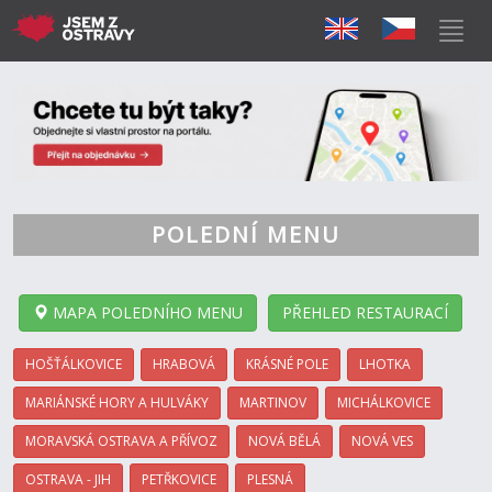
POLEDNÍ MENU
MAPA POLEDNÍHO MENU
PŘEHLED RESTAURACÍ
HOŠŤÁLKOVICE
HRABOVÁ
KRÁSNÉ POLE
LHOTKA
MARIÁNSKÉ HORY A HULVÁKY
MARTINOV
MICHÁLKOVICE
MORAVSKÁ OSTRAVA A PŘÍVOZ
NOVÁ BĚLÁ
NOVÁ VES
OSTRAVA - JIH
PETŘKOVICE
PLESNÁ