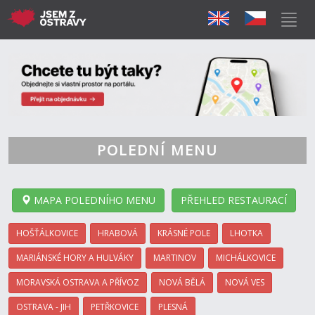
POLEDNÍ MENU
MAPA POLEDNÍHO MENU
PŘEHLED RESTAURACÍ
HOŠŤÁLKOVICE
HRABOVÁ
KRÁSNÉ POLE
LHOTKA
MARIÁNSKÉ HORY A HULVÁKY
MARTINOV
MICHÁLKOVICE
MORAVSKÁ OSTRAVA A PŘÍVOZ
NOVÁ BĚLÁ
NOVÁ VES
OSTRAVA - JIH
PETŘKOVICE
PLESNÁ