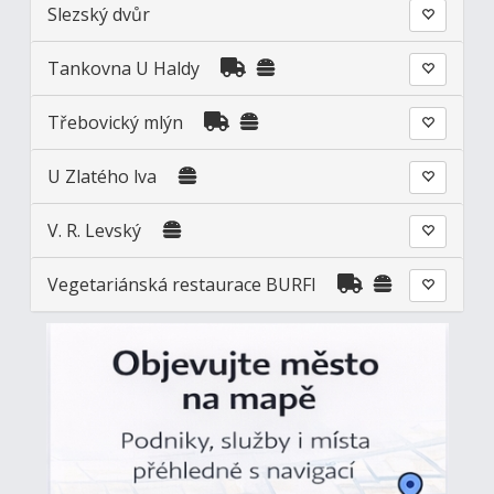
Slezský dvůr
Tankovna U Haldy
Třebovický mlýn
U Zlatého lva
V. R. Levský
Vegetariánská restaurace BURFI