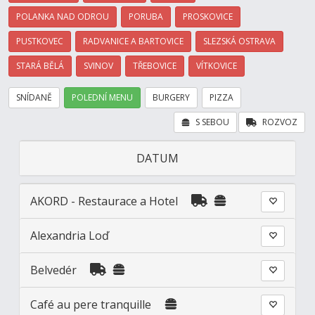
POLANKA NAD ODROU
PORUBA
PROSKOVICE
PUSTKOVEC
RADVANICE A BARTOVICE
SLEZSKÁ OSTRAVA
STARÁ BĚLÁ
SVINOV
TŘEBOVICE
VÍTKOVICE
SNÍDANĚ
POLEDNÍ MENU
BURGERY
PIZZA
S SEBOU
ROZVOZ
DATUM
AKORD - Restaurace a Hotel
Alexandria Loď
Belvedér
Café au pere tranquille