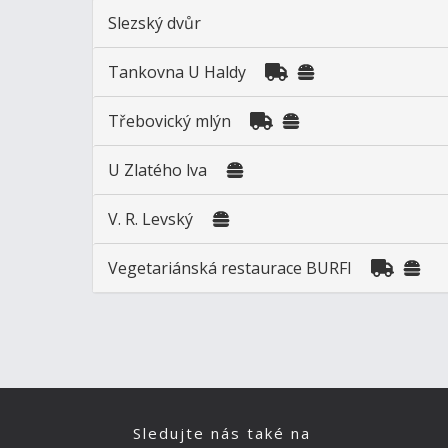
Slezský dvůr
Tankovna U Haldy
Třebovický mlýn
U Zlatého lva
V. R. Levský
Vegetariánská restaurace BURFI
Sledujte nás také na