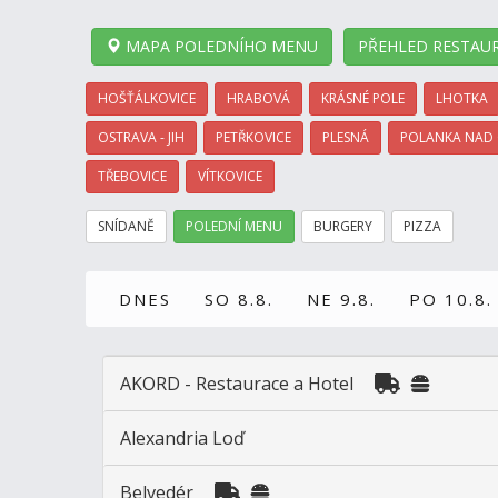
MAPA POLEDNÍHO MENU
PŘEHLED RESTAUR
HOŠŤÁLKOVICE
HRABOVÁ
KRÁSNÉ POLE
LHOTKA
OSTRAVA - JIH
PETŘKOVICE
PLESNÁ
POLANKA NAD
TŘEBOVICE
VÍTKOVICE
SNÍDANĚ
POLEDNÍ MENU
BURGERY
PIZZA
DNES
SO 8.8.
NE 9.8.
PO 10.8.
AKORD - Restaurace a Hotel
Alexandria Loď
Belvedér