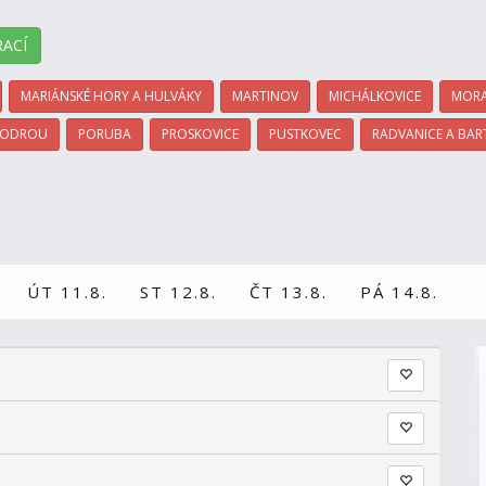
ACÍ
MARIÁNSKÉ HORY A HULVÁKY
MARTINOV
MICHÁLKOVICE
MORA
 ODROU
PORUBA
PROSKOVICE
PUSTKOVEC
RADVANICE A BAR
ÚT 11.8.
ST 12.8.
ČT 13.8.
PÁ 14.8.