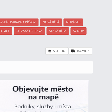
VSKÁ OSTRAVA A PŘÍVOZ
NOVÁ BĚLÁ
NOVÁ VES
TOVICE
SLEZSKÁ OSTRAVA
STARÁ BĚLÁ
SVINOV
S SEBOU
ROZVOZ