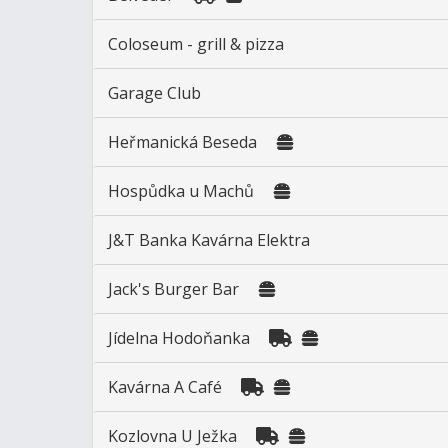
Coloseum - grill & pizza
Garage Club
Heřmanická Beseda
Hospůdka u Machů
J&T Banka Kavárna Elektra
Jack's Burger Bar
Jídelna Hodoňanka
Kavárna A Café
Kozlovna U Ježka