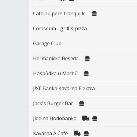
Café au pere tranquille
Coloseum - grill & pizza
Garage Club
Heřmanická Beseda
Hospůdka u Machů
J&T Banka Kavárna Elektra
Jack's Burger Bar
Jídelna Hodoňanka
Kavárna A Café