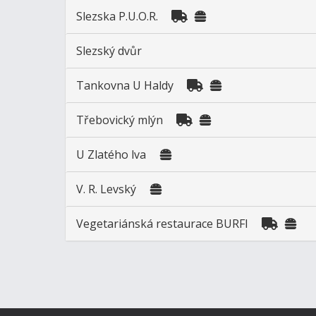
Slezska P.U.O.R.
Slezský dvůr
Tankovna U Haldy
Třebovický mlýn
U Zlatého lva
V. R. Levský
Vegetariánská restaurace BURFI