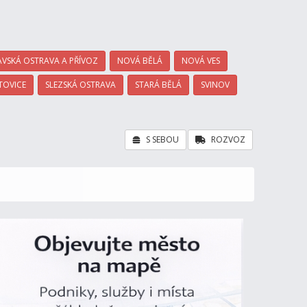
VSKÁ OSTRAVA A PŘÍVOZ
NOVÁ BĚLÁ
NOVÁ VES
TOVICE
SLEZSKÁ OSTRAVA
STARÁ BĚLÁ
SVINOV
S SEBOU
ROZVOZ