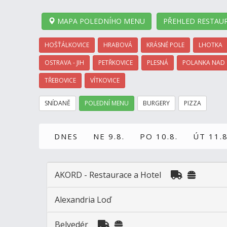
MAPA POLEDNÍHO MENU
PŘEHLED RESTAUR
HOŠŤÁLKOVICE
HRABOVÁ
KRÁSNÉ POLE
LHOTKA
OSTRAVA - JIH
PETŘKOVICE
PLESNÁ
POLANKA NAD
TŘEBOVICE
VÍTKOVICE
SNÍDANĚ
POLEDNÍ MENU
BURGERY
PIZZA
DNES
NE 9.8.
PO 10.8.
ÚT 11.8
AKORD - Restaurace a Hotel
Alexandria Loď
Belvedér