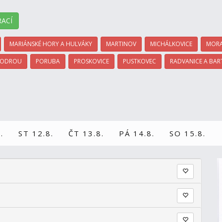
ACÍ
MARIÁNSKÉ HORY A HULVÁKY
MARTINOV
MICHÁLKOVICE
MORA
 ODROU
PORUBA
PROSKOVICE
PUSTKOVEC
RADVANICE A BAR
.
ST 12.8.
ČT 13.8.
PÁ 14.8.
SO 15.8.