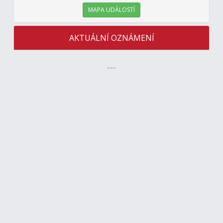
MAPA UDÁLOSTÍ
AKTUÁLNÍ OZNÁMENÍ
---