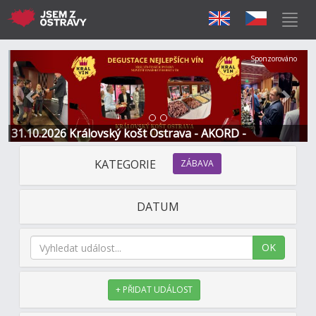
Předchozí
Další
Sponzorováno
31.10.2026 Královský košt Ostrava - AKORD -
Restaurace a Hotel
KATEGORIE
ZÁBAVA
DATUM
OK
+ PŘIDAT UDÁLOST