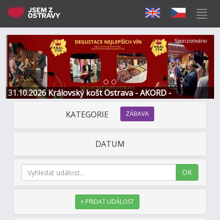
Předchozí
Další
Sponzorováno
31.10.2026 Královský košt Ostrava - AKORD -
Restaurace a Hotel
KATEGORIE
ZÁBAVA
DATUM
OK
+ PŘIDAT UDÁLOST