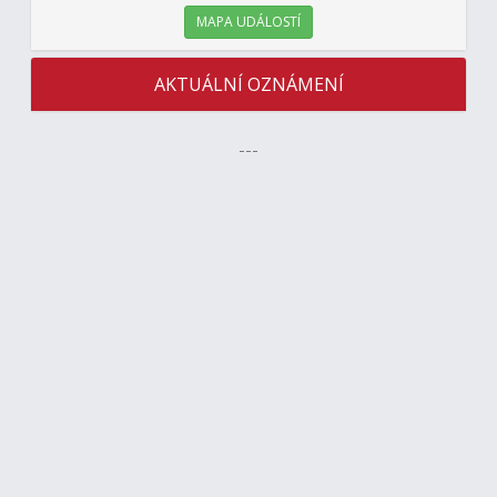
MAPA UDÁLOSTÍ
AKTUÁLNÍ OZNÁMENÍ
---