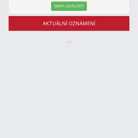
MAPA UDÁLOSTÍ
AKTUÁLNÍ OZNÁMENÍ
---