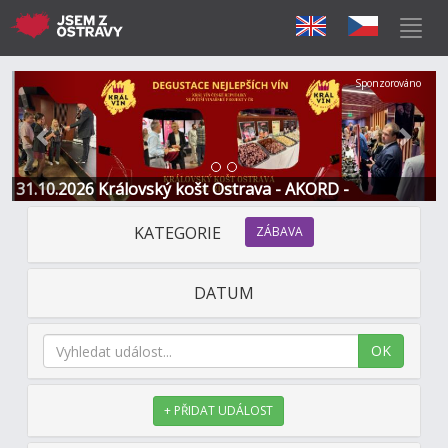
Předchozí
Další
Sponzorováno
31.10.2026 Královský košt Ostrava - AKORD -
Restaurace a Hotel
KATEGORIE
ZÁBAVA
DATUM
OK
+ PŘIDAT UDÁLOST