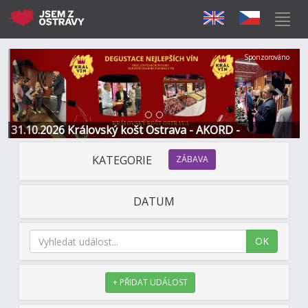
Předchozí
Další
Sponzorováno
31.10.2026 Královský košt Ostrava - AKORD -
Restaurace a Hotel
KATEGORIE
ZÁBAVA
DATUM
OK
+ PŘIDAT UDÁLOST