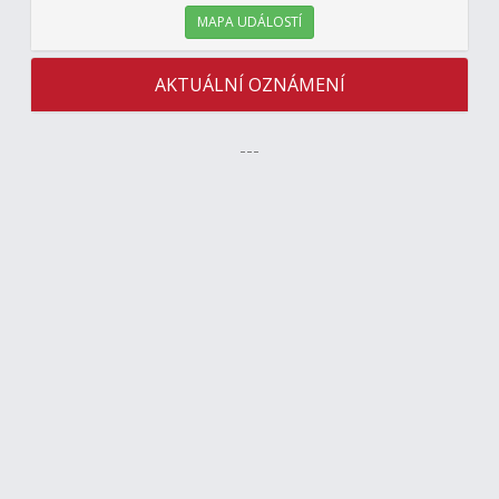
MAPA UDÁLOSTÍ
AKTUÁLNÍ OZNÁMENÍ
---