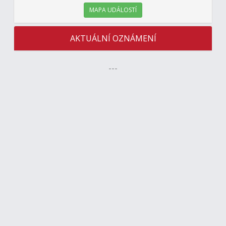
MAPA UDÁLOSTÍ
AKTUÁLNÍ OZNÁMENÍ
---