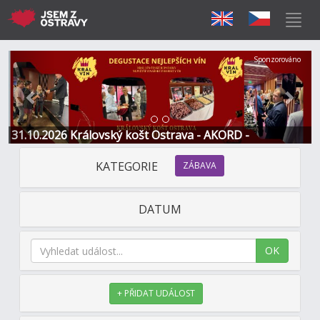
Předchozí
Další
Sponzorováno
31.10.2026 Královský košt Ostrava - AKORD -
Restaurace a Hotel
KATEGORIE
ZÁBAVA
DATUM
OK
+ PŘIDAT UDÁLOST