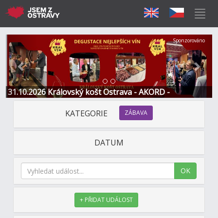
Předchozí
Další
Sponzorováno
31.10.2026 Královský košt Ostrava - AKORD -
Restaurace a Hotel
KATEGORIE
ZÁBAVA
DATUM
OK
+ PŘIDAT UDÁLOST