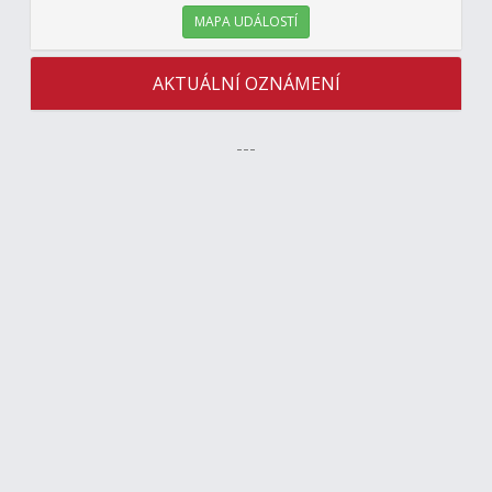
MAPA UDÁLOSTÍ
AKTUÁLNÍ OZNÁMENÍ
---