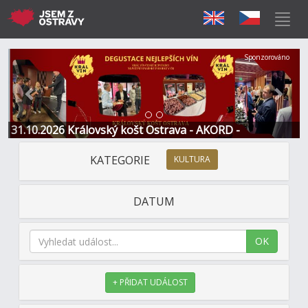
Předchozí
Další
Sponzorováno
31.10.2026 Královský košt Ostrava - AKORD -
Restaurace a Hotel
KATEGORIE
KULTURA
DATUM
OK
+ PŘIDAT UDÁLOST