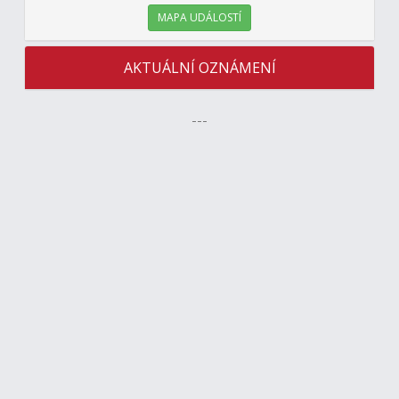
MAPA UDÁLOSTÍ
AKTUÁLNÍ OZNÁMENÍ
---