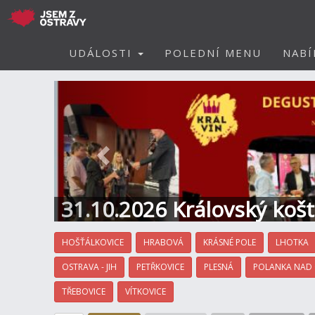
UDÁLOSTI
POLEDNÍ MENU
NABÍ
Předchozí
31.10.2026 Královský koš
Hotel
HOŠŤÁLKOVICE
HRABOVÁ
KRÁSNÉ POLE
LHOTKA
OSTRAVA - JIH
PETŘKOVICE
PLESNÁ
POLANKA NAD
TŘEBOVICE
VÍTKOVICE