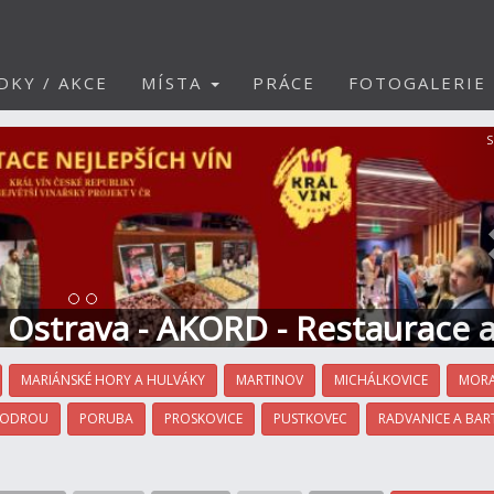
DKY / AKCE
MÍSTA
PRÁCE
FOTOGALERIE
S
t Ostrava - AKORD - Restaurace 
MARIÁNSKÉ HORY A HULVÁKY
MARTINOV
MICHÁLKOVICE
MORA
 ODROU
PORUBA
PROSKOVICE
PUSTKOVEC
RADVANICE A BAR