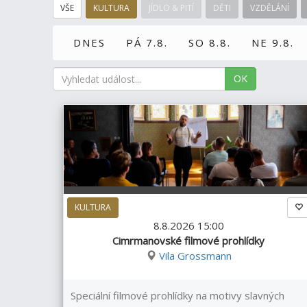
VŠE
KULTURA
JÍDLO & PITÍ
DĚTI
VZDĚLÁNÍ
DNES
PÁ 7.8.
SO 8.8.
NE 9.8.
OK
KULTURA
8.8.2026 15:00
Cimrmanovské filmové prohlídky
Vila Grossmann
Speciální filmové prohlídky na motivy slavných