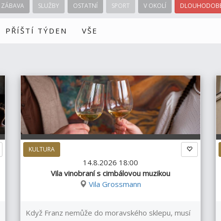
ZÁBAVA
SLUŽBY
OSTATNÍ
SPORT
V OKOLÍ
DLOUHODOBÉ
PŘÍŠTÍ TÝDEN
VŠE
KULTURA
14.8.2026 18:00
Vila vinobraní s cimbálovou muzikou
Vila Grossmann
Když Franz nemůže do moravského sklepu, musí