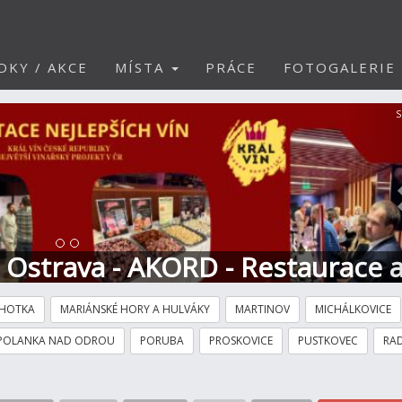
DKY / AKCE
MÍSTA
PRÁCE
FOTOGALERIE
S
t Ostrava - AKORD - Restaurace 
HOTKA
MARIÁNSKÉ HORY A HULVÁKY
MARTINOV
MICHÁLKOVICE
POLANKA NAD ODROU
PORUBA
PROSKOVICE
PUSTKOVEC
RAD