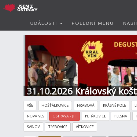
UDÁLOSTI
POLEDNÍ MENU
NABÍ
Předchozí
31.10.2026 Královský koš
Hotel
VŠE
HOŠŤÁLKOVICE
HRABOVÁ
KRÁSNÉ POLE
L
NOVÁ VES
OSTRAVA - JIH
PETŘKOVICE
PLESNÁ
SVINOV
TŘEBOVICE
VÍTKOVICE