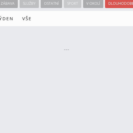
ZÁBAVA
SLUŽBY
OSTATNÍ
SPORT
V OKOLÍ
DLOUHODOBÉ
TÝDEN
VŠE
---