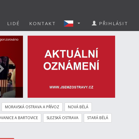
LIDÉ
KONTAKT
PŘIHLÁSIT
Další
ponzorováno
a
MORAVSKÁ OSTRAVA A PŘÍVOZ
NOVÁ BĚLÁ
VANICE A BARTOVICE
SLEZSKÁ OSTRAVA
STARÁ BĚLÁ