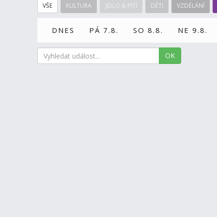
VŠE
KULTURA
JÍDLO & PITÍ
DĚTI
VZDĚLÁNÍ
DNES
PÁ 7.8.
SO 8.8.
NE 9.8.
OK