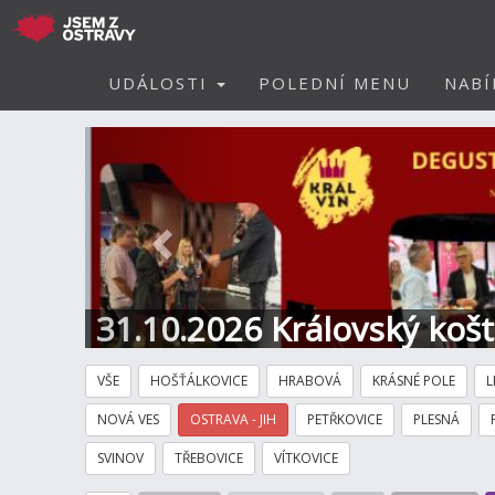
UDÁLOSTI
POLEDNÍ MENU
NABÍ
Předchozí
31.10.2026 Královský koš
Hotel
VŠE
HOŠŤÁLKOVICE
HRABOVÁ
KRÁSNÉ POLE
L
NOVÁ VES
OSTRAVA - JIH
PETŘKOVICE
PLESNÁ
SVINOV
TŘEBOVICE
VÍTKOVICE