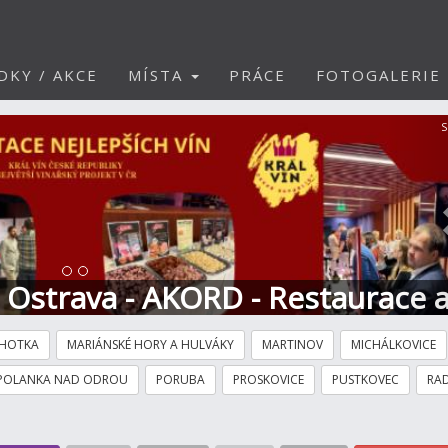
DKY / AKCE
MÍSTA
PRÁCE
FOTOGALERIE
S
t Ostrava - AKORD - Restaurace 
HOTKA
MARIÁNSKÉ HORY A HULVÁKY
MARTINOV
MICHÁLKOVICE
POLANKA NAD ODROU
PORUBA
PROSKOVICE
PUSTKOVEC
RAD