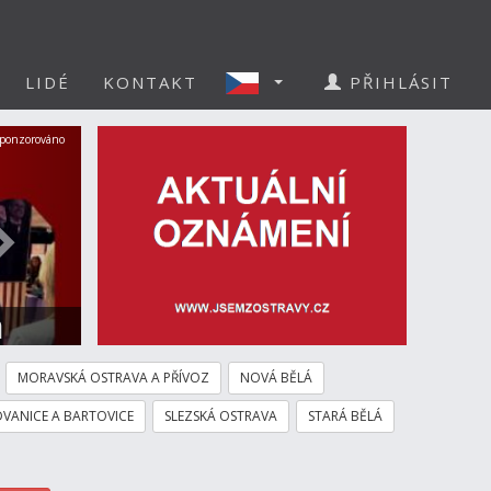
LIDÉ
KONTAKT
PŘIHLÁSIT
Další
ponzorováno
a
MORAVSKÁ OSTRAVA A PŘÍVOZ
NOVÁ BĚLÁ
VANICE A BARTOVICE
SLEZSKÁ OSTRAVA
STARÁ BĚLÁ