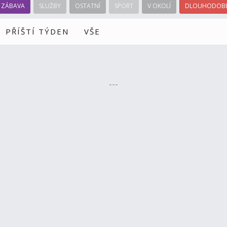
ZÁBAVA
SLUŽBY
OSTATNÍ
SPORT
V OKOLÍ
DLOUHODOBÉ
PŘÍŠTÍ TÝDEN
VŠE
---