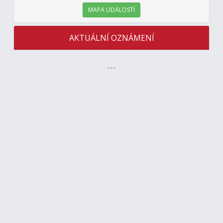
MAPA UDÁLOSTÍ
AKTUÁLNÍ OZNÁMENÍ
---