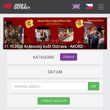
Předchozí
Další
Sponzorováno
31.10.2026 Královský košt Ostrava - AKORD -
Restaurace a Hotel
KATEGORIE
ZÁBAVA
DATUM
OK
+ PŘIDAT UDÁLOST