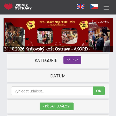
Předchozí
Další
Sponzorováno
31.10.2026 Královský košt Ostrava - AKORD -
Restaurace a Hotel
KATEGORIE
ZÁBAVA
DATUM
OK
+ PŘIDAT UDÁLOST