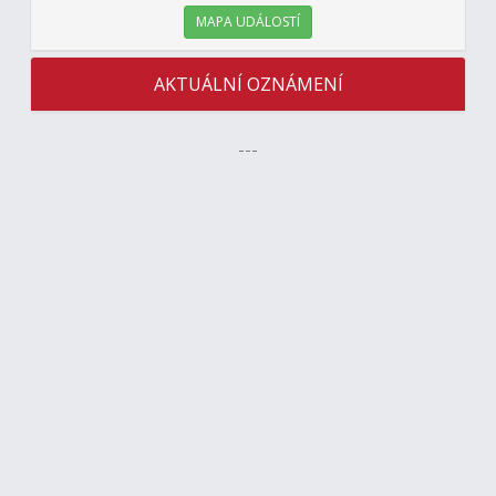
MAPA UDÁLOSTÍ
AKTUÁLNÍ OZNÁMENÍ
---