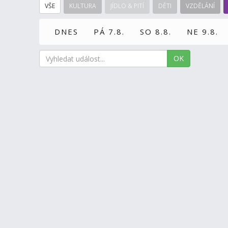
VŠE
KULTURA
JÍDLO & PITÍ
DĚTI
VZDĚLÁNÍ
DNES
PÁ 7.8.
SO 8.8.
NE 9.8.
OK