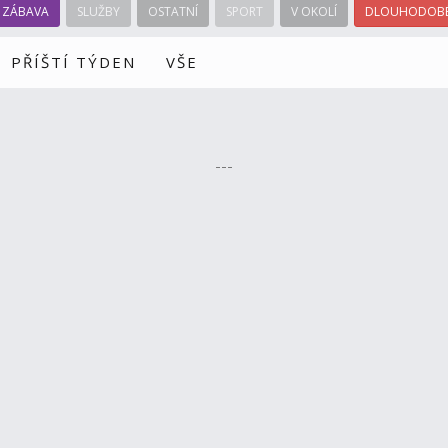
ZÁBAVA
SLUŽBY
OSTATNÍ
SPORT
V OKOLÍ
DLOUHODOBÉ
PŘÍŠTÍ TÝDEN
VŠE
---