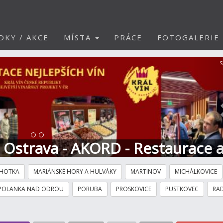
DKY / AKCE
MÍSTA
PRÁCE
FOTOGALERIE
S
t Ostrava - AKORD - Restaurace 
HOTKA
MARIÁNSKÉ HORY A HULVÁKY
MARTINOV
MICHÁLKOVICE
POLANKA NAD ODROU
PORUBA
PROSKOVICE
PUSTKOVEC
RAD