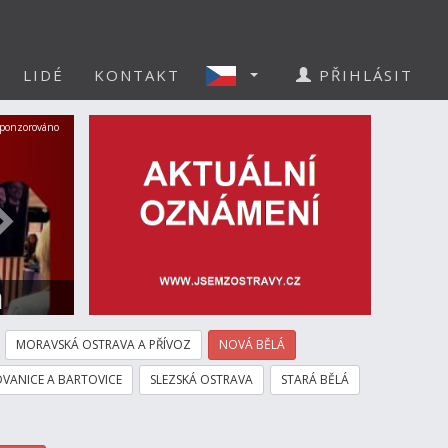
LIDÉ
KONTAKT
PŘIHLÁSIT
Další
ponzorováno
a
MORAVSKÁ OSTRAVA A PŘÍVOZ
NOVÁ BĚLÁ
VANICE A BARTOVICE
SLEZSKÁ OSTRAVA
STARÁ BĚLÁ