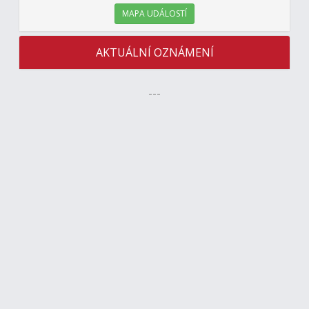
MAPA UDÁLOSTÍ
AKTUÁLNÍ OZNÁMENÍ
---