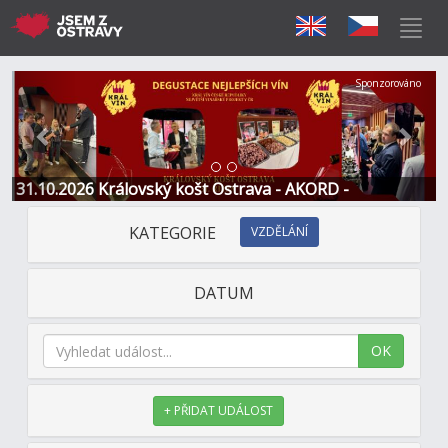
Předchozí
Další
Sponzorováno
31.10.2026 Královský košt Ostrava - AKORD -
Restaurace a Hotel
KATEGORIE
VZDĚLÁNÍ
DATUM
OK
+ PŘIDAT UDÁLOST