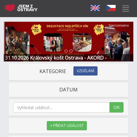
Předchozí
Další
Sponzorováno
31.10.2026 Královský košt Ostrava - AKORD -
Restaurace a Hotel
KATEGORIE
VZDĚLÁNÍ
DATUM
OK
+ PŘIDAT UDÁLOST