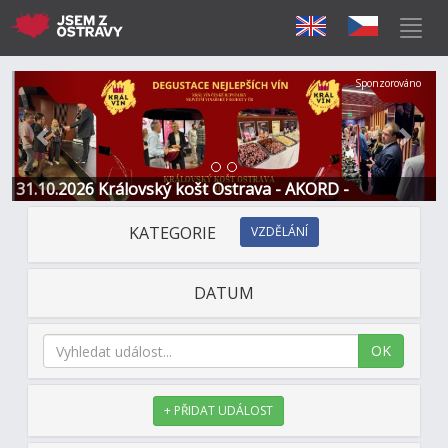
Předchozí
Další
Sponzorováno
31.10.2026 Královský košt Ostrava - AKORD -
Restaurace a Hotel
KATEGORIE
VZDĚLÁNÍ
DATUM
OK
+ PŘIDAT UDÁLOST