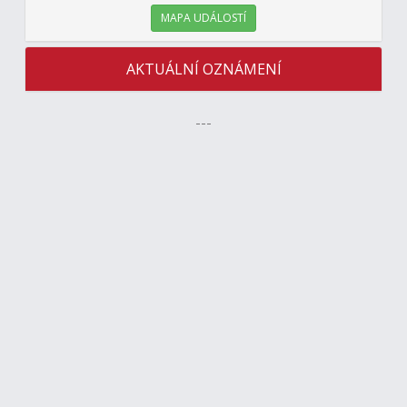
MAPA UDÁLOSTÍ
AKTUÁLNÍ OZNÁMENÍ
---