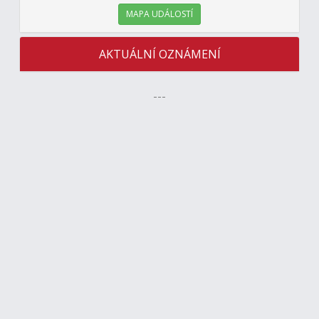
MAPA UDÁLOSTÍ
AKTUÁLNÍ OZNÁMENÍ
---