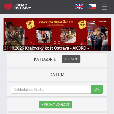
Předchozí
Další
Sponzorováno
31.10.2026 Královský košt Ostrava - AKORD -
Restaurace a Hotel
KATEGORIE
OSTATNÍ
DATUM
OK
+ PŘIDAT UDÁLOST