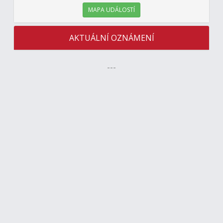
MAPA UDÁLOSTÍ
AKTUÁLNÍ OZNÁMENÍ
---