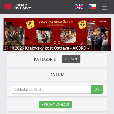
Předchozí
Další
Sponzorováno
31.10.2026 Královský košt Ostrava - AKORD -
Restaurace a Hotel
KATEGORIE
OSTATNÍ
DATUM
OK
+ PŘIDAT UDÁLOST