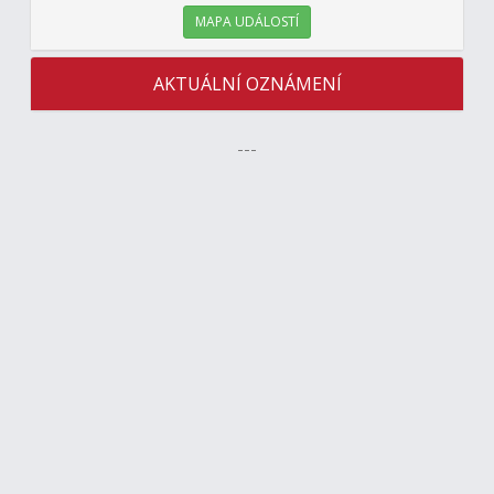
MAPA UDÁLOSTÍ
AKTUÁLNÍ OZNÁMENÍ
---