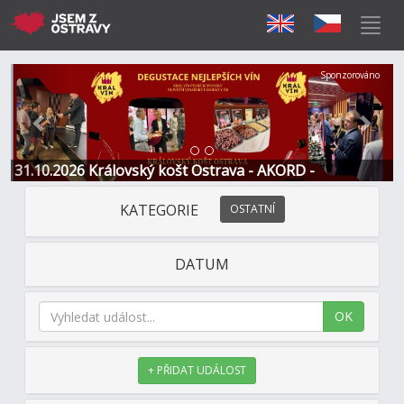
Předchozí
Další
Sponzorováno
31.10.2026 Královský košt Ostrava - AKORD -
Restaurace a Hotel
KATEGORIE
OSTATNÍ
DATUM
OK
+ PŘIDAT UDÁLOST