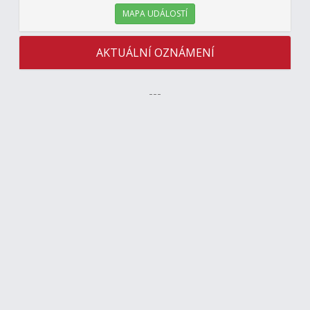
MAPA UDÁLOSTÍ
AKTUÁLNÍ OZNÁMENÍ
---