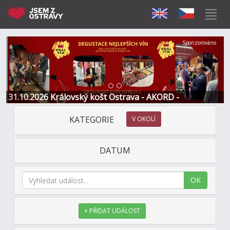
Předchozí
Další
Sponzorováno
31.10.2026 Královský košt Ostrava - AKORD -
Restaurace a Hotel
KATEGORIE
V OKOLÍ
DATUM
OK
+ PŘIDAT UDÁLOST