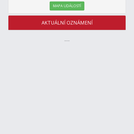
MAPA UDÁLOSTÍ
AKTUÁLNÍ OZNÁMENÍ
---