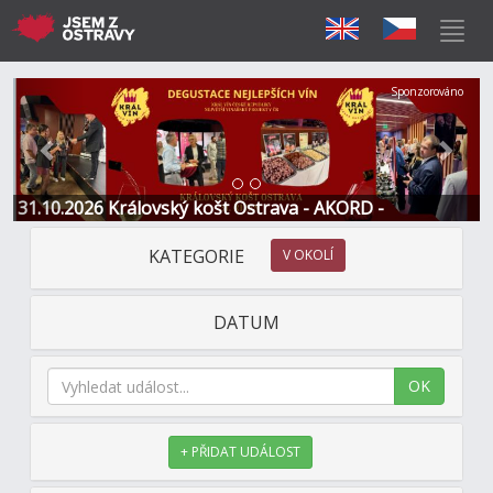
Předchozí
Další
Sponzorováno
31.10.2026 Královský košt Ostrava - AKORD -
Restaurace a Hotel
KATEGORIE
V OKOLÍ
DATUM
OK
+ PŘIDAT UDÁLOST