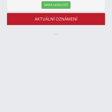
MAPA UDÁLOSTÍ
AKTUÁLNÍ OZNÁMENÍ
---