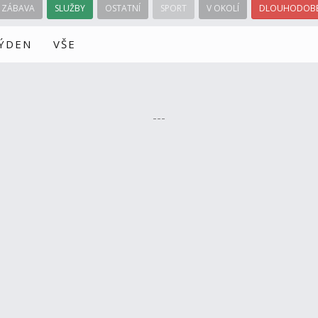
ZÁBAVA
SLUŽBY
OSTATNÍ
SPORT
V OKOLÍ
DLOUHODOBÉ
TÝDEN
VŠE
---