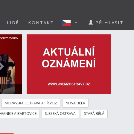
LIDÉ
KONTAKT
PŘIHLÁSIT
Další
ponzorováno
a
MORAVSKÁ OSTRAVA A PŘÍVOZ
NOVÁ BĚLÁ
VANICE A BARTOVICE
SLEZSKÁ OSTRAVA
STARÁ BĚLÁ