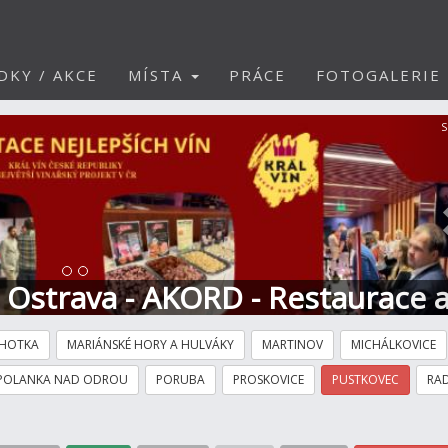
DKY / AKCE
MÍSTA
PRÁCE
FOTOGALERIE
S
t Ostrava - AKORD - Restaurace 
HOTKA
MARIÁNSKÉ HORY A HULVÁKY
MARTINOV
MICHÁLKOVICE
POLANKA NAD ODROU
PORUBA
PROSKOVICE
PUSTKOVEC
RAD