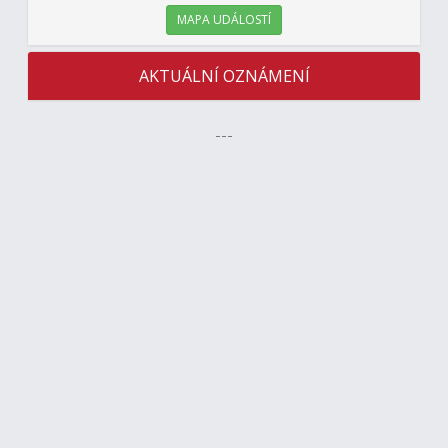
MAPA UDÁLOSTÍ
AKTUÁLNÍ OZNÁMENÍ
---