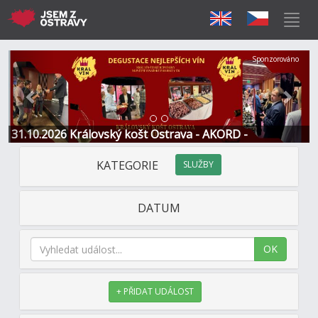
Předchozí
Další
Sponzorováno
31.10.2026 Královský košt Ostrava - AKORD -
Restaurace a Hotel
KATEGORIE
SLUŽBY
DATUM
OK
+ PŘIDAT UDÁLOST