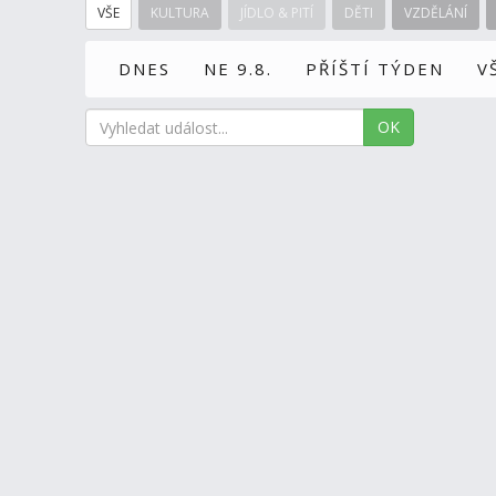
VŠE
KULTURA
JÍDLO & PITÍ
DĚTI
VZDĚLÁNÍ
DNES
NE 9.8.
PŘÍŠTÍ TÝDEN
V
OK