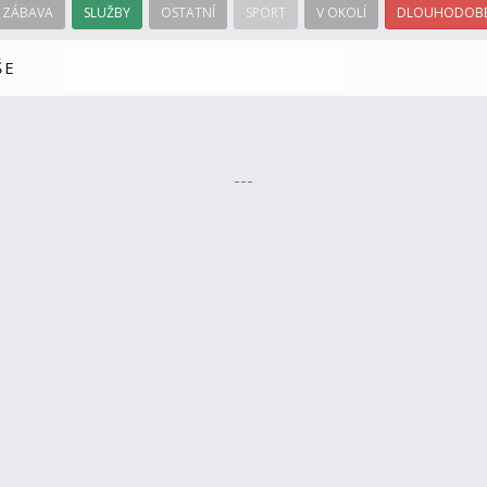
ZÁBAVA
SLUŽBY
OSTATNÍ
SPORT
V OKOLÍ
DLOUHODOBÉ
ŠE
---