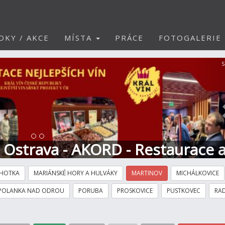
DKY / AKCE
MÍSTA
PRÁCE
FOTOGALERIE
S
t Ostrava - AKORD - Restaurace 
HOTKA
MARIÁNSKÉ HORY A HULVÁKY
MARTINOV
MICHÁLKOVICE
POLANKA NAD ODROU
PORUBA
PROSKOVICE
PUSTKOVEC
RAD