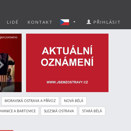
LIDÉ
KONTAKT
PŘIHLÁSIT
Další
ponzorováno
a
MORAVSKÁ OSTRAVA A PŘÍVOZ
NOVÁ BĚLÁ
VANICE A BARTOVICE
SLEZSKÁ OSTRAVA
STARÁ BĚLÁ