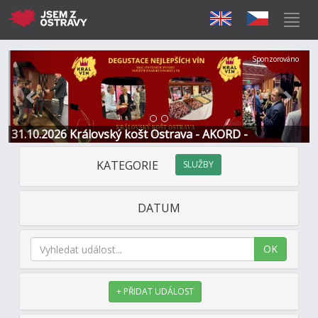
Předchozí
Další
Sponzorováno
31.10.2026 Královský košt Ostrava - AKORD -
Restaurace a Hotel
KATEGORIE
SLUŽBY
DATUM
OK
+ PŘIDAT UDÁLOST