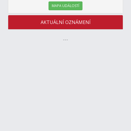
MAPA UDÁLOSTÍ
AKTUÁLNÍ OZNÁMENÍ
---