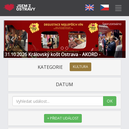
Předchozí
Další
Sponzorováno
31.10.2026 Královský košt Ostrava - AKORD -
Restaurace a Hotel
KATEGORIE
KULTURA
DATUM
OK
+ PŘIDAT UDÁLOST