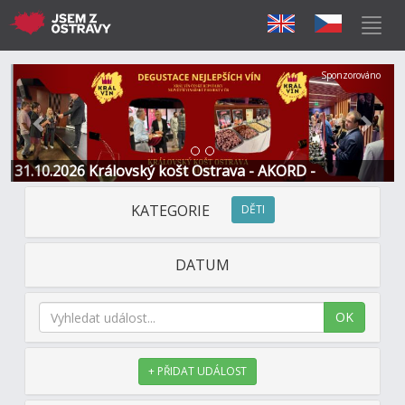
Předchozí
Další
Sponzorováno
31.10.2026 Královský košt Ostrava - AKORD -
Restaurace a Hotel
KATEGORIE
DĚTI
DATUM
OK
+ PŘIDAT UDÁLOST